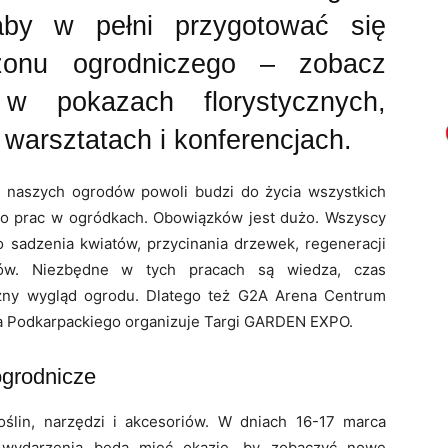
aby w pełni przygotować się
onu ogrodniczego – zobacz
w pokazach florystycznych,
warsztatach i konferencjach.
 naszych ogrodów powoli budzi do życia wszystkich
do prac w ogródkach. Obowiązków jest dużo. Wszyscy
o sadzenia kwiatów, przycinania drzewek, regeneracji
ków. Niezbędne w tych pracach są wiedza, czas
czny wygląd ogrodu. Dlatego też G2A Arena Centrum
Podkarpackiego organizuje Targi GARDEN EXPO.
ogrodnicze
oślin, narzędzi i akcesoriów. W dniach 16-17 marca
y wydarzenia będą mieć okazję, by zobaczyć nowe