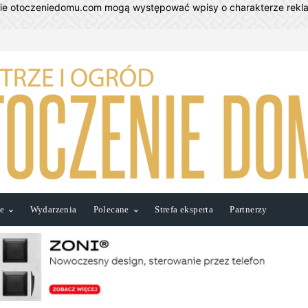
nie otoczeniedomu.com mogą występować wpisy o charakterze rek
ie
Wydarzenia
Polecane
Strefa eksperta
Partnerzy