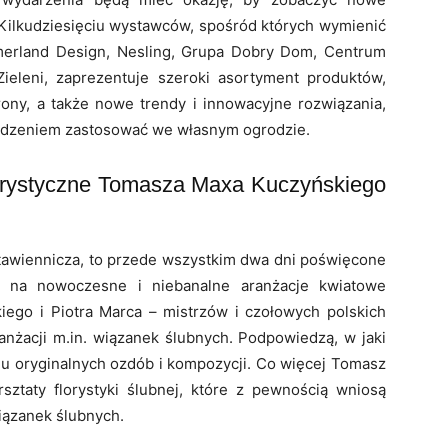
 Kilkudziesięciu wystawców, spośród których wymienić
mmerland Design, Nesling, Grupa Dobry Dom, Centrum
eleni, zaprezentuje szeroki asortyment produktów,
rony, a także nowe trendy i innowacyjne rozwiązania,
wodzeniem zastosować we własnym ogrodzie.
orystyczne Tomasza Maxa Kuczyńskiego
awiennicza, to przede wszystkim dwa dni poświęcone
łów na nowoczesne i niebanalne aranżacje kwiatowe
ego i Piotra Marca – mistrzów i czołowych polskich
anżacji m.in. wiązanek ślubnych. Podpowiedzą, w jaki
u oryginalnych ozdób i kompozycji. Co więcej Tomasz
ztaty florystyki ślubnej, które z pewnością wniosą
ązanek ślubnych.