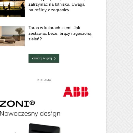
zatrzymać na lotnisku. Uwaga
na rośliny z zagranicy
Taras w kolorach ziemi. Jak
zestawiać beże, brązy i zgaszoną
zieleń?
Załaduj więcej
REKLAMA