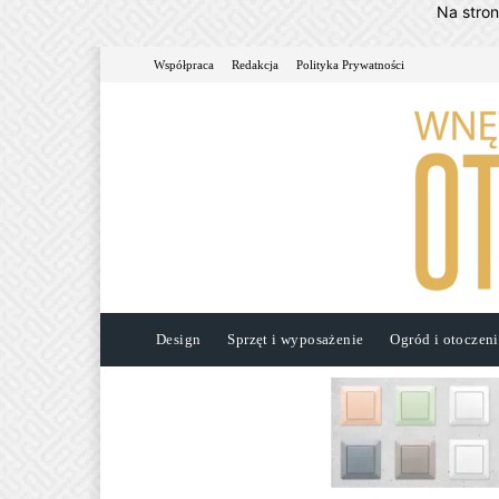
Na stro
Współpraca
Redakcja
Polityka Prywatności
Design
Sprzęt i wyposażenie
Ogród i otoczen