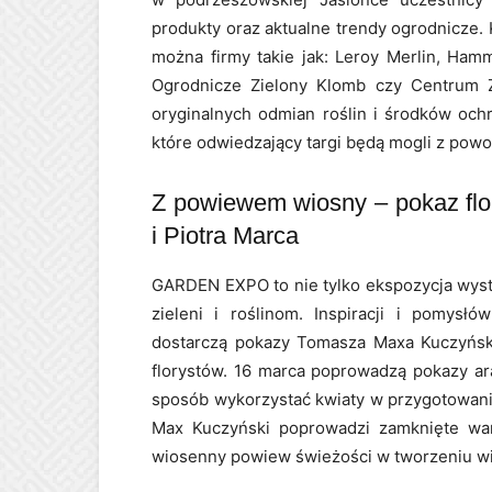
produkty oraz aktualne trendy ogrodnicze.
można firmy takie jak: Leroy Merlin, Ha
Ogrodnicze Zielony Klomb czy Centrum Zi
oryginalnych odmian roślin i środków och
które odwiedzający targi będą mogli z po
Z powiewem wiosny – pokaz fl
i Piotra Marca
GARDEN EXPO to nie tylko ekspozycja wyst
zieleni i roślinom. Inspiracji i pomys
dostarczą pokazy Tomasza Maxa Kuczyński
florystów. 16 marca poprowadzą pokazy ar
sposób wykorzystać kwiaty w przygotowani
Max Kuczyński poprowadzi zamknięte wars
wiosenny powiew świeżości w tworzeniu wi