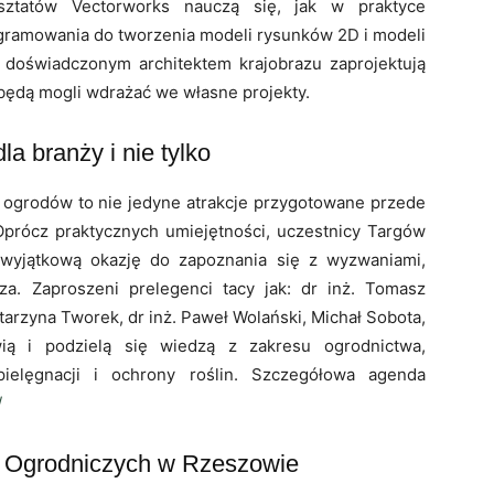
rsztatów Vectorworks nauczą się, jak w praktyce
gramowania do tworzenia modeli rysunków 2D i modeli
 doświadczonym architektem krajobrazu zaprojektują
będą mogli wdrażać we własne projekty.
a branży i nie tylko
a ogrodów to nie jedyne atrakcje przygotowane przede
 Oprócz praktycznych umiejętności, uczestnicy Targów
yjątkową okazję do zapoznania się z wyzwaniami,
cza. Zaproszeni prelegenci tacy jak: dr inż. Tomasz
Katarzyna Tworek, dr inż. Paweł Wolański, Michał Sobota,
wią i podzielą się wiedzą z zakresu ogrodnictwa,
 pielęgnacji i ochrony roślin. Szczegółowa agenda
/
 Ogrodniczych w Rzeszowie