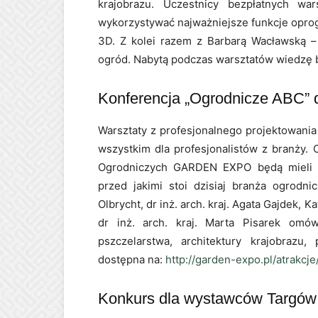
krajobrazu. Uczestnicy bezpłatnych wa
wykorzystywać najważniejsze funkcje opro
3D. Z kolei razem z Barbarą Wacławską –
ogród. Nabytą podczas warsztatów wiedzę 
Konferencja „Ogrodnicze ABC” dl
Warsztaty z profesjonalnego projektowani
wszystkim dla profesjonalistów z branży.
Ogrodniczych GARDEN EXPO będą mieli w
przed jakimi stoi dzisiaj branża ogrodni
Olbrycht, dr inż. arch. kraj. Agata Gajdek, 
dr inż. arch. kraj. Marta Pisarek omó
pszczelarstwa, architektury krajobrazu,
dostępna na:
http://garden-expo.pl/atrakcje
Konkurs dla wystawców Targów