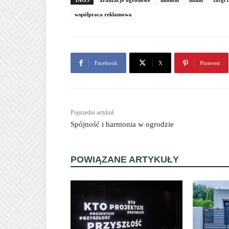
TAGS
aranżacje ogrodowe
lubdom
lublin
targi
współpraca reklamowa
Facebook
X
Pinterest
Poprzedni artykuł
Spójność i harmonia w ogrodzie
POWIĄZANE ARTYKUŁY