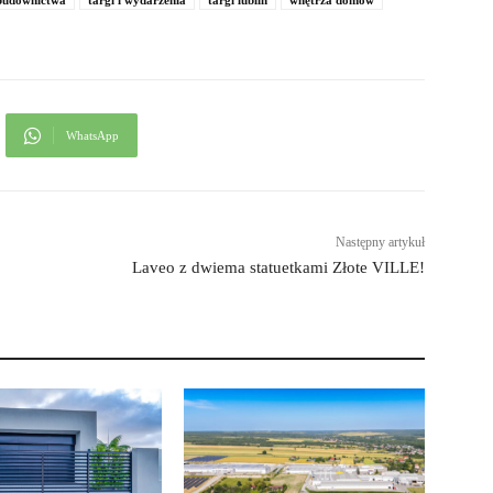
 budownictwa
targi i wydarzenia
targi lublin
wnętrza domów
WhatsApp
Następny artykuł
Laveo z dwiema statuetkami Złote VILLE!