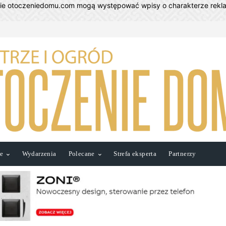
nie otoczeniedomu.com mogą występować wpisy o charakterze rek
ie
Wydarzenia
Polecane
Strefa eksperta
Partnerzy