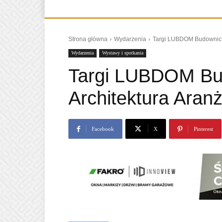
Strona główna
Wydarzenia
Targi LUBDOM Budownictw
Wydarzenia
Wystawy i spotkania
Targi LUBDOM Bu
Architektura Aran
Facebook
X
Pinterest