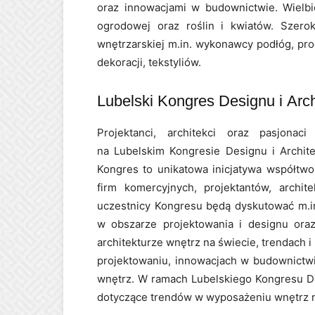
oraz innowacjami w budownictwie. Wielbic
ogrodowej oraz roślin i kwiatów. Szero
wnętrzarskiej m.in. wykonawcy podłóg, prod
dekoracji, tekstyliów.
Lubelski Kongres Designu i Arch
Projektanci, architekci oraz pasjona
na Lubelskim Kongresie Designu i Archit
Kongres to unikatowa inicjatywa współtwo
firm komercyjnych, projektantów, archi
uczestnicy Kongresu będą dyskutować m.in
w obszarze projektowania i designu oraz
architekturze wnętrz na świecie, trendach
projektowaniu, innowacjach w budownictwi
wnętrz. W ramach Lubelskiego Kongresu De
dotyczące trendów w wyposażeniu wnętrz n