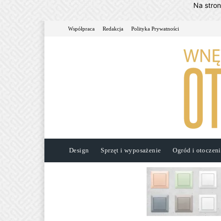
Na stro
Współpraca
Redakcja
Polityka Prywatności
Design
Sprzęt i wyposażenie
Ogród i otoczen