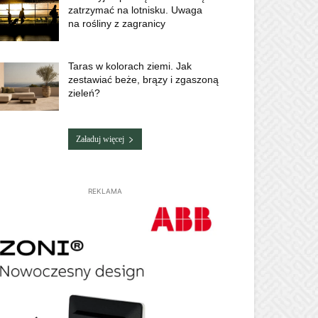
zatrzymać na lotnisku. Uwaga
na rośliny z zagranicy
Taras w kolorach ziemi. Jak
zestawiać beże, brązy i zgaszoną
zieleń?
Załaduj więcej
REKLAMA