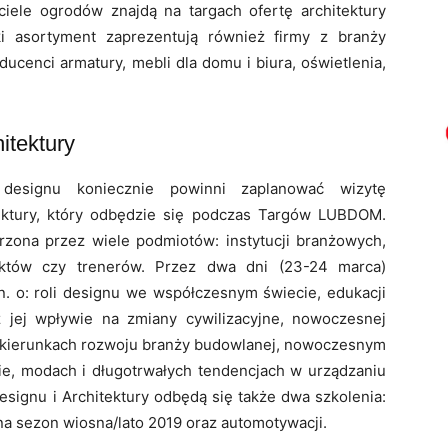
iele ogrodów znajdą na targach ofertę architektury
ki asortyment zaprezentują również firmy z branży
ucenci armatury, mebli dla domu i biura, oświetlenia,
itektury
ci designu koniecznie powinni zaplanować wizytę
ektury, który odbędzie się podczas Targów LUBDOM.
rzona przez wiele podmiotów: instytucji branżowych,
tektów czy trenerów. Przez dwa dni (23-24 marca)
. o: roli designu we współczesnym świecie, edukacji
 jej wpływie na zmiany cywilizacyjne, nowoczesnej
 i kierunkach rozwoju branży budowlanej, nowoczesnym
e, modach i długotrwałych tendencjach w urządzaniu
signu i Architektury odbędą się także dwa szkolenia:
a sezon wiosna/lato 2019 oraz automotywacji.