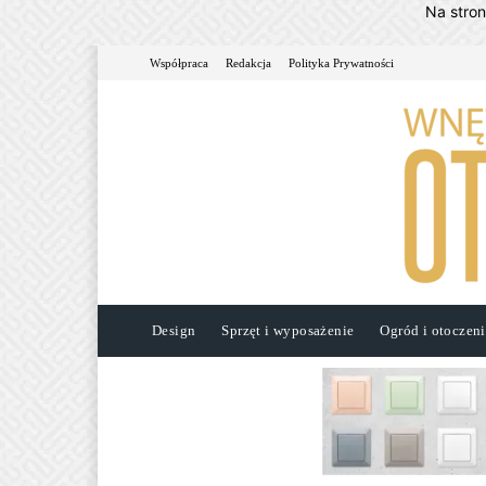
Na stro
Współpraca
Redakcja
Polityka Prywatności
Design
Sprzęt i wyposażenie
Ogród i otoczen