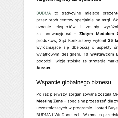
BUDMA
to tradycyjne miejsce prezenta
przez producentów specjalnie na targi. W
uznanie ekspertów i zostały wyróżni
za innowacyjność –
Złotym Medalem 
produktów, Sąd Konkursowy wyłonił
25 l
wyróżniające się dbałością o aspekty śr
wyjątkowym designem.
10 wystawcom
pogodzili wizję stoiska ze strategią mar
Aureus.
Wsparcie globalnego biznesu
Po raz pierwszy zorganizowana została M
Meeting Zone
– specjalna przestrzeń dla z
uczestniczących w programie Hosted Buyer
BUDMA i WinDoor-tech. W ramach przedsięw