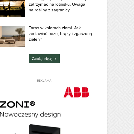
zatrzymać na lotnisku. Uwaga
na rośliny z zagranicy
Taras w kolorach ziemi. Jak
zestawiać beże, brązy i zgaszoną
zieleń?
Załaduj więcej
REKLAMA