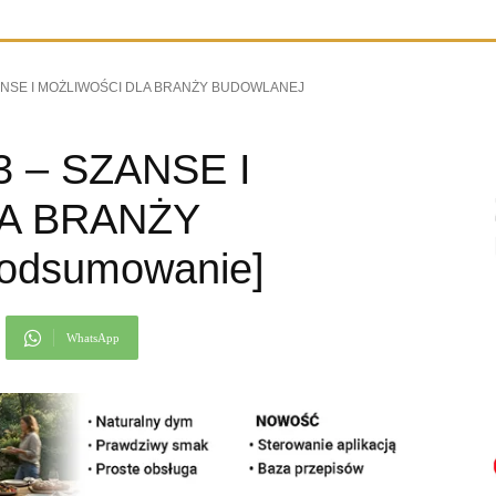
ZANSE I MOŻLIWOŚCI DLA BRANŻY BUDOWLANEJ
3 – SZANSE I
A BRANŻY
dsumowanie]
WhatsApp