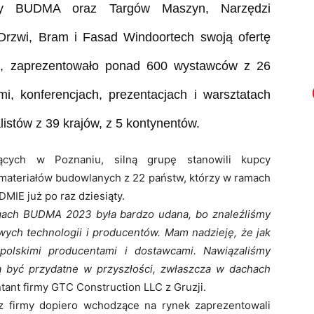
ury BUDMA oraz Targów Maszyn, Narzędzi
Drzwi, Bram i Fasad Windoortech swoją ofertę
!), zaprezentowało ponad 600 wystawców z 26
i, konferencjach, prezentacjach i warsztatach
istów z 39 krajów, z 5 kontynentów.
zących w Poznaniu, silną grupę stanowili kupcy
 materiałów budowlanych z 22 państw, którzy w ramach
MIE już po raz dziesiąty.
rgach BUDMA 2023 była bardzo udana, bo znaleźliśmy
wych technologii i producentów. Mam nadzieję, że jak
polskimi producentami i dostawcami. Nawiązaliśmy
ą być przydatne w przyszłości, zwłaszcza w dachach
tant firmy GTC Construction LLC z Gruzji.
az firmy dopiero wchodzące na rynek zaprezentowali