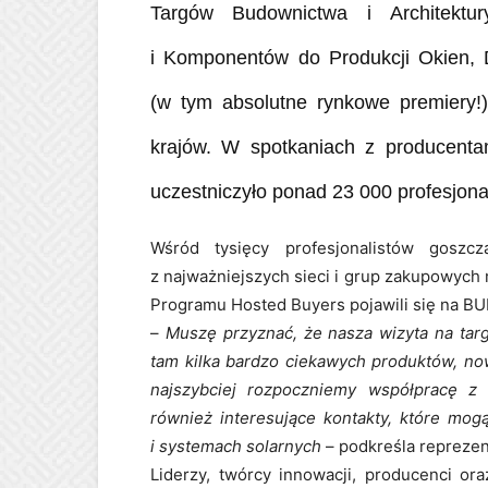
Targów Budownictwa i Architekt
i Komponentów do Produkcji Okien, 
(w tym absolutne rynkowe premiery
krajów. W spotkaniach z producentam
uczestniczyło ponad 23 000 profesjonal
Wśród tysięcy profesjonalistów goszc
z najważniejszych sieci i grup zakupowych
Programu Hosted Buyers pojawili się na BUD
–
Muszę przyznać, że nasza wizyta na ta
tam kilka bardzo ciekawych produktów, no
najszybciej rozpoczniemy współpracę z 
również interesujące kontakty, które mog
i systemach solarnych
– podkreśla reprezen
Liderzy, twórcy innowacji, producenci or