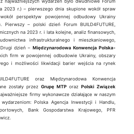
 z najważniejszych wydarzeń było dwudniowe Forum
a 2023 r.) – pierwszego dnia skupione wokół spraw
 wokół perspektyw powojennej odbudowy Ukrainy
a). Pierwszy – polski dzień Forum BUILD4FUTURE,
icznych na 2023 r. i lata kolejne, analiz finansowych,
udownictwa infrastrukturalnego i mieszkaniowego,
. Drugi dzień –
Międzynarodowa Konwencja Polska-
kich firm w powojennej odbudowie Ukrainy, obszary
go i możliwości likwidacji barier wejścia na rynek
ILD4FUTURE oraz Międzynarodowa Konwencja
ane zostały przez
Grupę MTP
oraz
Polski Związek
 najważniejsze firmy wykonawcze działające w naszym
y wydarzeniom: Polska Agencja Inwestycji i Handlu,
sportowych, Bank Gospodarstwa Krajowego, PFR
wicz.