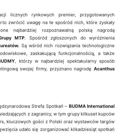
cji licznych rynkowych premier, przygotowanych
arto zwrócić uwagę na te spośród nich, które zyskały
one najbardziej rozpoznawalną polską nagrodą
Grupy MTP
. Spośród zgłoszonych do wyróżnienia
aureatów.
Są wśród nich rozwiązania technologiczne
odowiskowe, zaskakującą funkcjonalnością, a także
 BUDMY
, którzy w najbardziej spektakularny sposób
ketingową swojej firmy, przyznano nagrodę
Acanthus
iędzynarodowa Strefa Spotkań –
BUDMA International
wiedzających z zagranicy, w tym grupy kilkuset kupców
s, kluczowych gości z Polski oraz wystawców targów
zięcia udało się zorganizować kilkadziesiąt spotkań