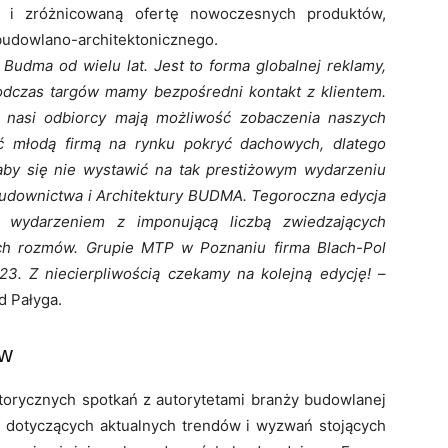
 zróżnicowaną ofertę nowoczesnych produktów,
 budowlano-architektonicznego.
 Budma od wielu lat. Jest to forma globalnej reklamy,
 Podczas targów mamy bezpośredni kontakt z klientem.
a nasi odbiorcy mają możliwość zobaczenia naszych
ć młodą firmą na rynku pokryć dachowych, dlatego
aby się nie wystawić na tak prestiżowym wydarzeniu
udownictwa i Architektury BUDMA. Tegoroczna edycja
 wydarzeniem z imponującą liczbą zwiedzających
ch rozmów. Grupie MTP w Poznaniu firma Blach-Pol
. Z niecierpliwością czekamy na kolejną edycję!
–
d Pałyga.
ów
orycznych spotkań z autorytetami branży budowlanej
cji dotyczących aktualnych trendów i wyzwań stojących