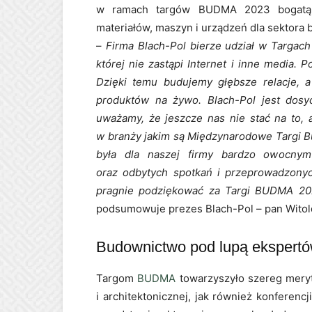
w ramach targów BUDMA 2023 bogatą i
materiałów, maszyn i urządzeń dla sektora
–
Firma Blach-Pol bierze udział w Targach
której nie zastąpi Internet i inne media.
Dzięki temu budujemy głębsze relacje, 
produktów na żywo. Blach-Pol jest dosy
uważamy, że jeszcze nas nie stać na to, 
w branży jakim są Międzynarodowe Targi B
była dla naszej firmy bardzo owocnym
oraz odbytych spotkań i przeprowadzony
pragnie podziękować za Targi BUDMA 2023
podsumowuje prezes Blach-Pol – pan Witol
Budownictwo pod lupą ekspert
Targom
BUDMA
towarzyszyło szereg meryt
i architektonicznej, jak również konferen