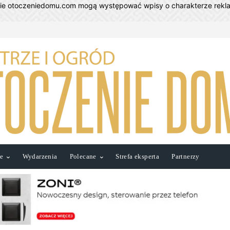
nie otoczeniedomu.com mogą występować wpisy o charakterze rek
ie
Wydarzenia
Polecane
Strefa eksperta
Partnerzy