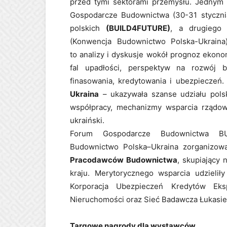
przed tymi sektorami przemysłu. Jednym
Gospodarcze Budownictwa (30-31 styczni
polskich
(BUILD4FUTURE)
, a drugiego
(Konwencja Budownictwo Polska-Ukrain
to analizy i dyskusje wokół prognoz ekonom
fal upadłości, perspektyw na rozwój b
finasowania, kredytowania i ubezpieczeń
Ukraina
– ukazywała szanse udziału pols
współpracy, mechanizmy wsparcia rządowe
ukraiński.
Forum Gospodarcze Budownictwa BU
Budownictwo Polska–Ukraina zorganizow
Pracodawców Budownictwa
, skupiający
kraju. Merytorycznego wsparcia udzielił
Korporacja Ubezpieczeń Kredytów Ek
Nieruchomości oraz Sieć Badawcza Łukasie
Targowe nagrody dla wystawców