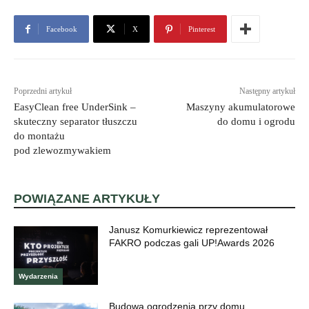
Facebook
X
Pinterest
Poprzedni artykuł
Następny artykuł
EasyClean free UnderSink –
Maszyny akumulatorowe
skuteczny separator tłuszczu
do domu i ogrodu
do montażu
pod zlewozmywakiem
POWIĄZANE ARTYKUŁY
Janusz Komurkiewicz reprezentował
FAKRO podczas gali UP!Awards 2026
Wydarzenia
Budowa ogrodzenia przy domu