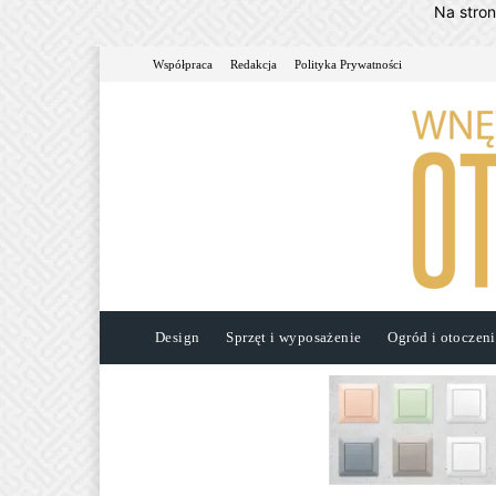
Na stro
Współpraca
Redakcja
Polityka Prywatności
Design
Sprzęt i wyposażenie
Ogród i otoczen