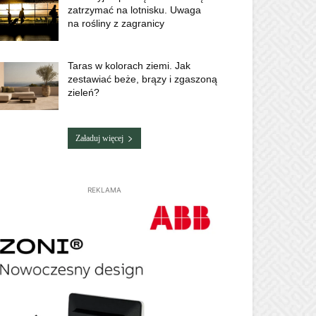
zatrzymać na lotnisku. Uwaga
na rośliny z zagranicy
Taras w kolorach ziemi. Jak
zestawiać beże, brązy i zgaszoną
zieleń?
Załaduj więcej
REKLAMA