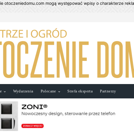
nie otoczeniedomu.com mogą występować wpisy o charakterze rek
ie
Wydarzenia
Polecane
Strefa eksperta
Partnerzy