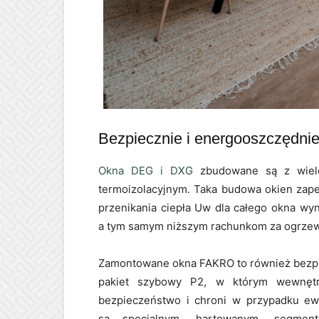
Bezpiecznie i energooszczędni
Okna DEG i DXG
zbudowane są z wielo
termoizolacyjnym. Taka budowa okien zape
przenikania ciepła Uw dla całego okna wyn
a tym samym niższym rachunkom za ogrzew
Zamontowane okna FAKRO to również bezpi
pakiet szybowy P2, w którym wewnętr
bezpieczeństwo i chroni w przypadku ew
są specjalnym, hartowanym, segme