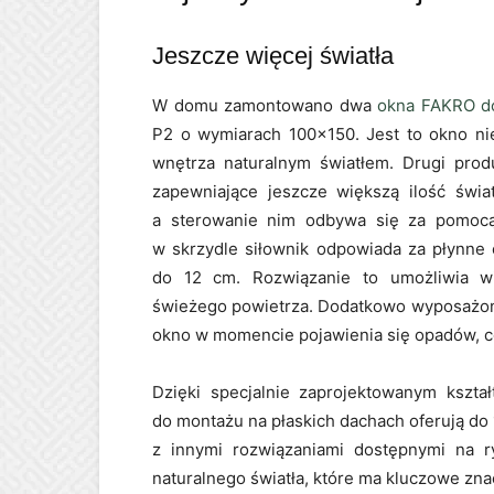
Jeszcze więcej światła
W domu zamontowano dwa
okna FAKRO do
P2 o wymiarach 100×150. Jest to okno nie
wnętrza naturalnym światłem. Drugi pro
zapewniające jeszcze większą ilość świat
a sterowanie nim odbywa się za pomocą 
w skrzydle siłownik odpowiada za płynne 
do 12 cm. Rozwiązanie to umożliwia wi
świeżego powietrza. Dodatkowo wyposażone
okno w momencie pojawienia się opadów, c
Dzięki specjalnie zaprojektowanym kształ
do montażu na płaskich dachach oferują d
z innymi rozwiązaniami dostępnymi na ry
naturalnego światła, które ma kluczowe zn