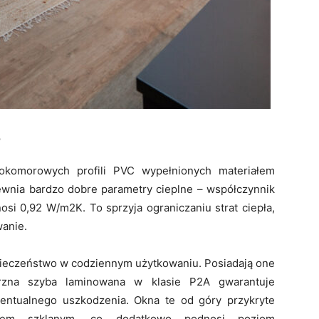
e
komorowych profili PVC wypełnionych materiałem
wnia bardzo dobre parametry cieplne – współczynnik
osi 0,92 W/m2K. To sprzyja ograniczaniu strat ciepła,
anie.
eczeństwo w codziennym użytkowaniu. Posiadają one
zna szyba laminowana w klasie P2A gwarantuje
entualnego uszkodzenia. Okna te od góry przykryte
ntem szklanym, co dodatkowo podnosi poziom