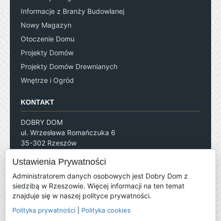
Informacje z Branży Budowlanej
Nowy Magazyn
Otoczenie Domu
Projekty Domów
Projekty Domów Drewnianych
Wnętrze i Ogród
KONTAKT
DOBRY DOM
ul. Wrzesława Romańczuka 6
35-302 Rzeszów
redakcja@grupadobrydom.pl
Ustawienia Prywatności
tel. 17 852 52 20
Administratorem danych osobowych jest Dobry Dom z
Reklama:
siedzibą w Rzeszowie. Więcej informacji na ten temat
reklama@wydawnictwodobrydom.pl
znajduje się w naszej polityce prywatności.
+48 669 446 464
Polityka prywatności
|
Polityka cookies