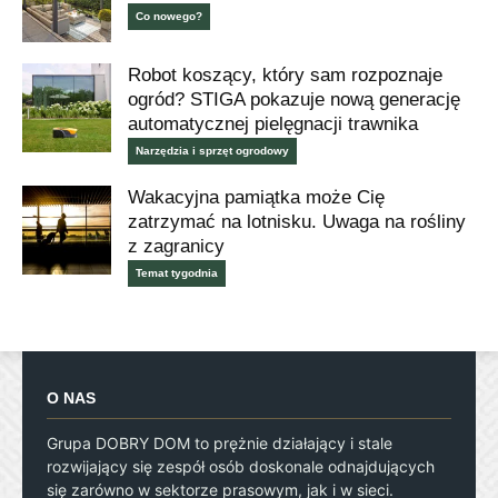
Co nowego?
Robot koszący, który sam rozpoznaje
ogród? STIGA pokazuje nową generację
automatycznej pielęgnacji trawnika
Narzędzia i sprzęt ogrodowy
Wakacyjna pamiątka może Cię
zatrzymać na lotnisku. Uwaga na rośliny
z zagranicy
Temat tygodnia
O NAS
Grupa DOBRY DOM to prężnie działający i stale
rozwijający się zespół osób doskonale odnajdujących
się zarówno w sektorze prasowym, jak i w sieci.