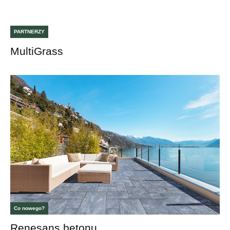
PARTNERZY
MultiGrass
Co nowego?
Renesans betonu