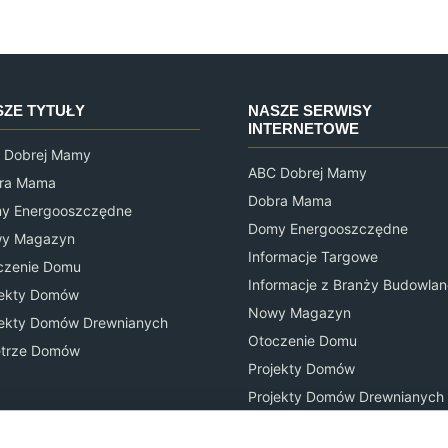
SZE TYTUŁY
NASZE SERWISY
INTERNETOWE
 Dobrej Mamy
ABC Dobrej Mamy
ra Mama
Dobra Mama
y Energooszczędne
Domy Energooszczędne
y Magazyn
Informacje Targowe
czenie Domu
Informacje z Branży Budowlan
jekty Domów
Nowy Magazyn
jekty Domów Drewnianych
Otoczenie Domu
trze Domów
Projekty Domów
Projekty Domów Drewnianych
Wnętrze i Ogród