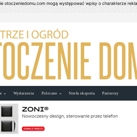
nie otoczeniedomu.com mogą występować wpisy o charakterze rek
ie
Wydarzenia
Polecane
Strefa eksperta
Partnerzy