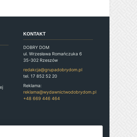
KONTAKT
DOBRY DOM
ul. Wrzesława Romańczuka 6
35-302 Rzeszów
redakcja@grupadobrydom.pl
tel. 17 852 52 20
Reklama:
ej
reklama@wydawnictwodobrydom.pl
+48 669 446 464