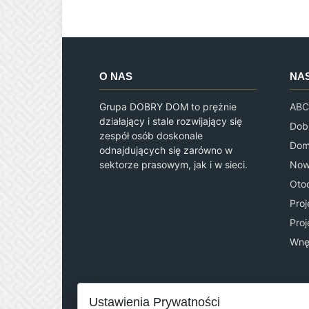
O NAS
NA
Grupa DOBRY DOM to prężnie
ABC
działający i stale rozwijający się
Dob
zespół osób doskonale
Dom
odnajdujących się zarówno w
sektorze prasowym, jak i w sieci.
Now
Oto
Pro
Pro
Wnę
Ustawienia Prywatności