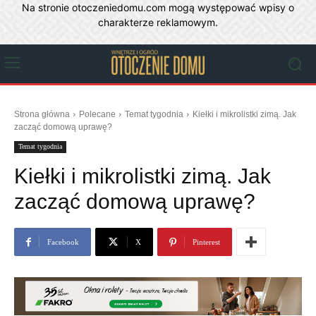
Na stronie otoczeniedomu.com mogą występować wpisy o
charakterze reklamowym.
Strona główna
Polecane
Temat tygodnia
Kiełki i mikrolistki zimą. Jak
zacząć domową uprawę?
Temat tygodnia
Kiełki i mikrolistki zimą. Jak
zacząć domową uprawę?
Facebook
X
Pinterest