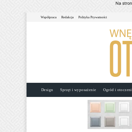
Na stro
Współpraca
Redakcja
Polityka Prywatności
Design
Sprzęt i wyposażenie
Ogród i otoczen