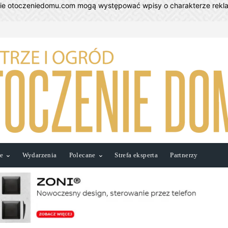
nie otoczeniedomu.com mogą występować wpisy o charakterze rek
ie
Wydarzenia
Polecane
Strefa eksperta
Partnerzy