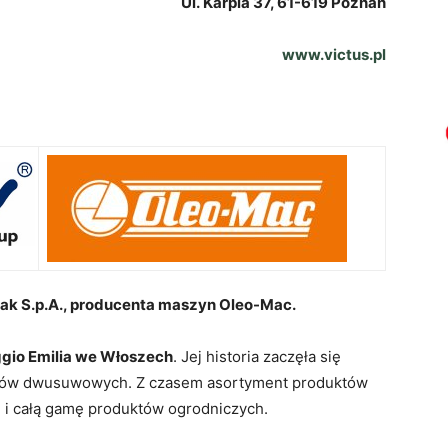
Ul. Karpia 37, 61-619 Poznań
www.victus.pl
k S.p.A., producenta maszyn Oleo-Mac.
gio Emilia we Włoszech
. Jej historia zaczęła się
ilników dwusuwowych. Z czasem asortyment produktów
ki i całą gamę produktów ogrodniczych.