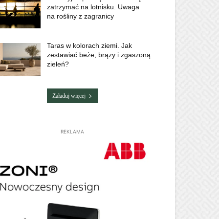
zatrzymać na lotnisku. Uwaga
na rośliny z zagranicy
Taras w kolorach ziemi. Jak
zestawiać beże, brązy i zgaszoną
zieleń?
Załaduj więcej
REKLAMA