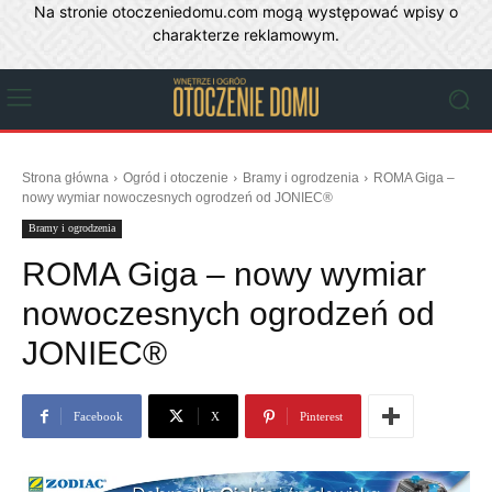
Na stronie otoczeniedomu.com mogą występować wpisy o
charakterze reklamowym.
Strona główna
Ogród i otoczenie
Bramy i ogrodzenia
ROMA Giga –
nowy wymiar nowoczesnych ogrodzeń od JONIEC®
Bramy i ogrodzenia
ROMA Giga – nowy wymiar
nowoczesnych ogrodzeń od
JONIEC®
Facebook
X
Pinterest